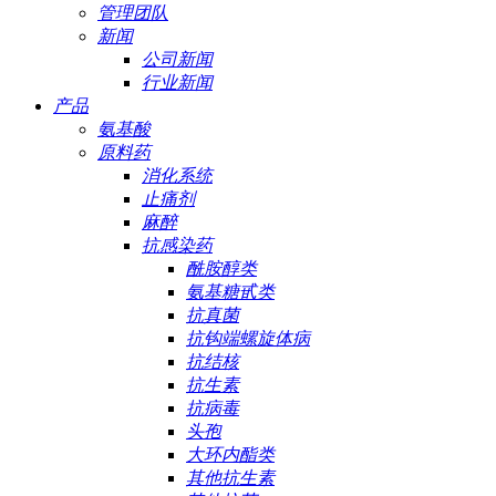
管理团队
新闻
公司新闻
行业新闻
产品
氨基酸
原料药
消化系统
止痛剂
麻醉
抗感染药
酰胺醇类
氨基糖甙类
抗真菌
抗钩端螺旋体病
抗结核
抗生素
抗病毒
头孢
大环内酯类
其他抗生素