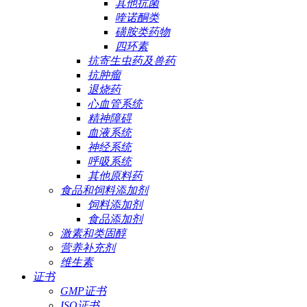
其他抗菌
喹诺酮类
磺胺类药物
四环素
抗寄生虫药及兽药
抗肿瘤
退烧药
心血管系统
精神障碍
血液系统
神经系统
呼吸系统
其他原料药
食品和饲料添加剂
饲料添加剂
食品添加剂
激素和类固醇
营养补充剂
维生素
证书
GMP证书
ISO证书