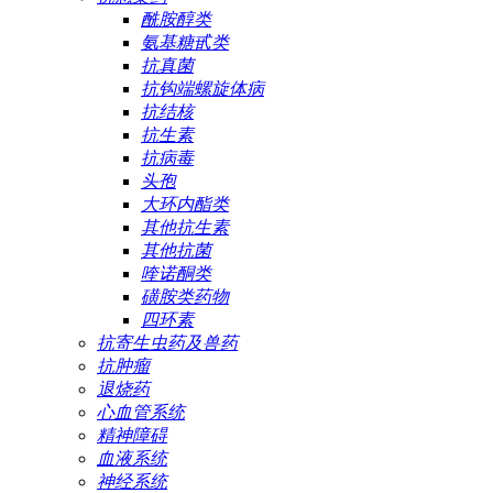
酰胺醇类
氨基糖甙类
抗真菌
抗钩端螺旋体病
抗结核
抗生素
抗病毒
头孢
大环内酯类
其他抗生素
其他抗菌
喹诺酮类
磺胺类药物
四环素
抗寄生虫药及兽药
抗肿瘤
退烧药
心血管系统
精神障碍
血液系统
神经系统