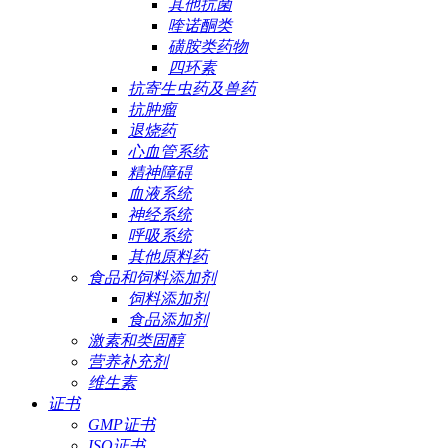
其他抗菌
喹诺酮类
磺胺类药物
四环素
抗寄生虫药及兽药
抗肿瘤
退烧药
心血管系统
精神障碍
血液系统
神经系统
呼吸系统
其他原料药
食品和饲料添加剂
饲料添加剂
食品添加剂
激素和类固醇
营养补充剂
维生素
证书
GMP证书
ISO证书