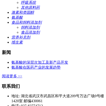
呼吸系统
其他原料药
激素和类固醇
氨基酸
食品和饲料添加剂
饲料添加剂
食品添加剂
营养补充剂
维生素
新闻
氨基酸的深层次加工及新产品开发
氨基酸在医药产业的发展趋势
阅读更多 >>
联系我们
地址: 湖北省武汉市武昌区和平大道209号万达广场9号楼
1420室 邮编430061
电话: 027-82774712