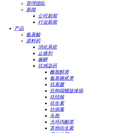
管理团队
新闻
公司新闻
行业新闻
产品
氨基酸
原料药
消化系统
止痛剂
麻醉
抗感染药
酰胺醇类
氨基糖甙类
抗真菌
抗钩端螺旋体病
抗结核
抗生素
抗病毒
头孢
大环内酯类
其他抗生素