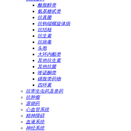
酰胺醇类
氨基糖甙类
抗真菌
抗钩端螺旋体病
抗结核
抗生素
抗病毒
头孢
大环内酯类
其他抗生素
其他抗菌
喹诺酮类
磺胺类药物
四环素
抗寄生虫药及兽药
抗肿瘤
退烧药
心血管系统
精神障碍
血液系统
神经系统