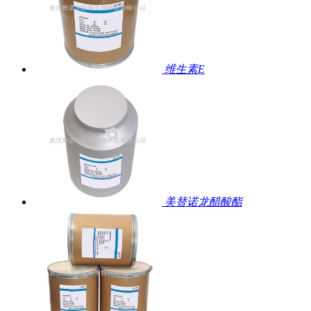
维生素E
美替诺龙醋酸酯