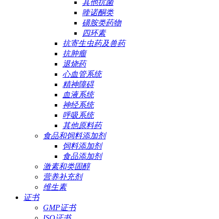
其他抗菌
喹诺酮类
磺胺类药物
四环素
抗寄生虫药及兽药
抗肿瘤
退烧药
心血管系统
精神障碍
血液系统
神经系统
呼吸系统
其他原料药
食品和饲料添加剂
饲料添加剂
食品添加剂
激素和类固醇
营养补充剂
维生素
证书
GMP证书
ISO证书