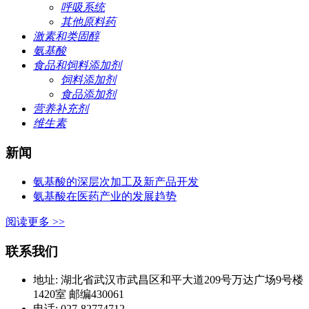
呼吸系统
其他原料药
激素和类固醇
氨基酸
食品和饲料添加剂
饲料添加剂
食品添加剂
营养补充剂
维生素
新闻
氨基酸的深层次加工及新产品开发
氨基酸在医药产业的发展趋势
阅读更多 >>
联系我们
地址: 湖北省武汉市武昌区和平大道209号万达广场9号楼
1420室 邮编430061
电话: 027-82774712