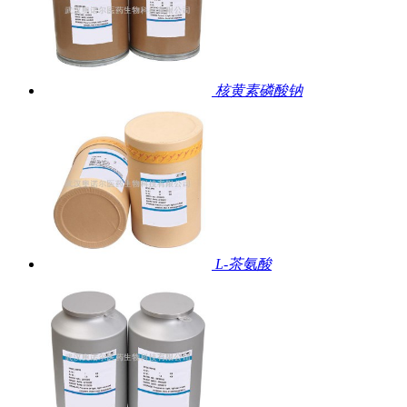
核黄素磷酸钠
L-茶氨酸