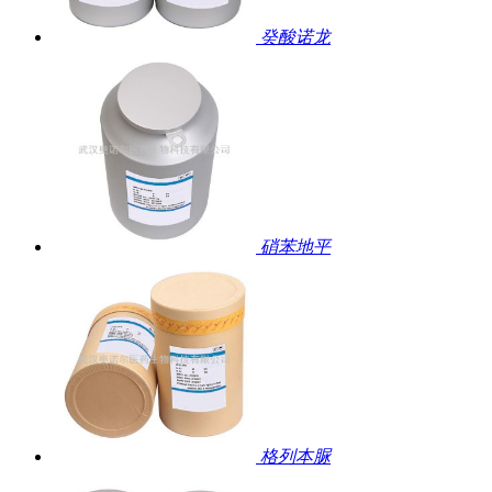
癸酸诺龙
硝苯地平
格列本脲