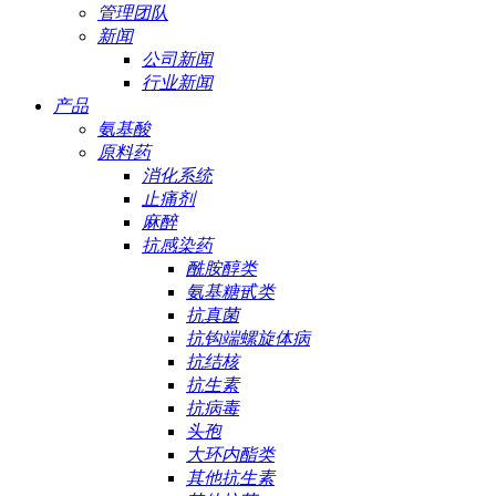
管理团队
新闻
公司新闻
行业新闻
产品
氨基酸
原料药
消化系统
止痛剂
麻醉
抗感染药
酰胺醇类
氨基糖甙类
抗真菌
抗钩端螺旋体病
抗结核
抗生素
抗病毒
头孢
大环内酯类
其他抗生素