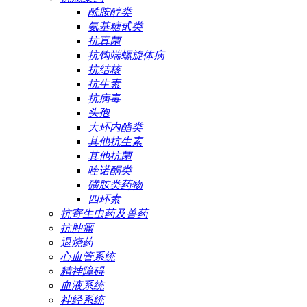
酰胺醇类
氨基糖甙类
抗真菌
抗钩端螺旋体病
抗结核
抗生素
抗病毒
头孢
大环内酯类
其他抗生素
其他抗菌
喹诺酮类
磺胺类药物
四环素
抗寄生虫药及兽药
抗肿瘤
退烧药
心血管系统
精神障碍
血液系统
神经系统