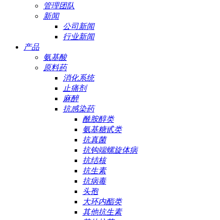
管理团队
新闻
公司新闻
行业新闻
产品
氨基酸
原料药
消化系统
止痛剂
麻醉
抗感染药
酰胺醇类
氨基糖甙类
抗真菌
抗钩端螺旋体病
抗结核
抗生素
抗病毒
头孢
大环内酯类
其他抗生素