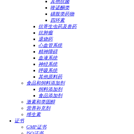
其他抗菌
喹诺酮类
磺胺类药物
四环素
抗寄生虫药及兽药
抗肿瘤
退烧药
心血管系统
精神障碍
血液系统
神经系统
呼吸系统
其他原料药
食品和饲料添加剂
饲料添加剂
食品添加剂
激素和类固醇
营养补充剂
维生素
证书
GMP证书
ISO证书