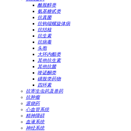
酰胺醇类
氨基糖甙类
抗真菌
抗钩端螺旋体病
抗结核
抗生素
抗病毒
头孢
大环内酯类
其他抗生素
其他抗菌
喹诺酮类
磺胺类药物
四环素
抗寄生虫药及兽药
抗肿瘤
退烧药
心血管系统
精神障碍
血液系统
神经系统