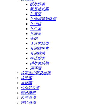
酰胺醇类
氨基糖甙类
抗真菌
抗钩端螺旋体病
抗结核
抗生素
抗病毒
头孢
大环内酯类
其他抗生素
其他抗菌
喹诺酮类
磺胺类药物
四环素
抗寄生虫药及兽药
抗肿瘤
退烧药
心血管系统
精神障碍
血液系统
神经系统