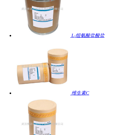
L-组氨酸盐酸盐
维生素C