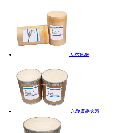
L-丙氨酸
盐酸普鲁卡因