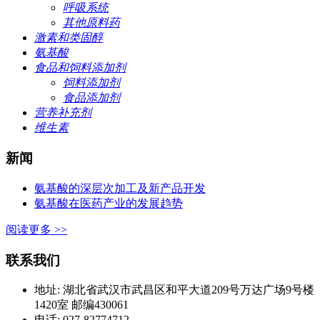
呼吸系统
其他原料药
激素和类固醇
氨基酸
食品和饲料添加剂
饲料添加剂
食品添加剂
营养补充剂
维生素
新闻
氨基酸的深层次加工及新产品开发
氨基酸在医药产业的发展趋势
阅读更多 >>
联系我们
地址: 湖北省武汉市武昌区和平大道209号万达广场9号楼
1420室 邮编430061
电话: 027-82774712