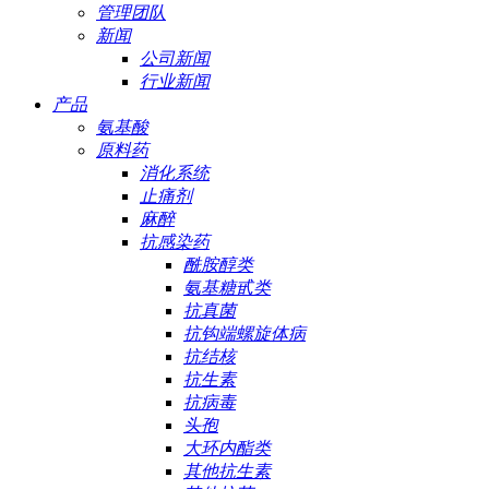
管理团队
新闻
公司新闻
行业新闻
产品
氨基酸
原料药
消化系统
止痛剂
麻醉
抗感染药
酰胺醇类
氨基糖甙类
抗真菌
抗钩端螺旋体病
抗结核
抗生素
抗病毒
头孢
大环内酯类
其他抗生素