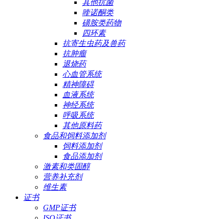
其他抗菌
喹诺酮类
磺胺类药物
四环素
抗寄生虫药及兽药
抗肿瘤
退烧药
心血管系统
精神障碍
血液系统
神经系统
呼吸系统
其他原料药
食品和饲料添加剂
饲料添加剂
食品添加剂
激素和类固醇
营养补充剂
维生素
证书
GMP证书
ISO证书