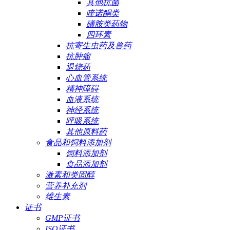
其他抗菌
喹诺酮类
磺胺类药物
四环素
抗寄生虫药及兽药
抗肿瘤
退烧药
心血管系统
精神障碍
血液系统
神经系统
呼吸系统
其他原料药
食品和饲料添加剂
饲料添加剂
食品添加剂
激素和类固醇
营养补充剂
维生素
证书
GMP证书
ISO证书