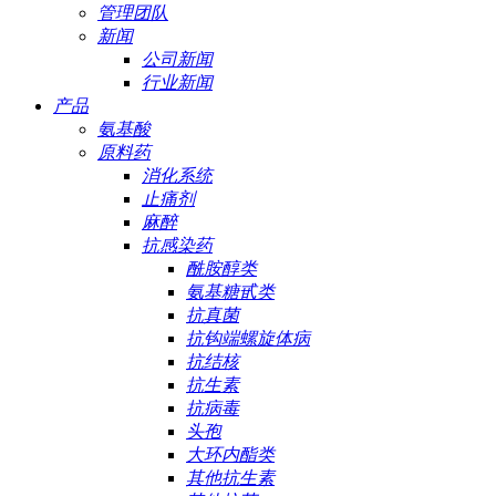
管理团队
新闻
公司新闻
行业新闻
产品
氨基酸
原料药
消化系统
止痛剂
麻醉
抗感染药
酰胺醇类
氨基糖甙类
抗真菌
抗钩端螺旋体病
抗结核
抗生素
抗病毒
头孢
大环内酯类
其他抗生素