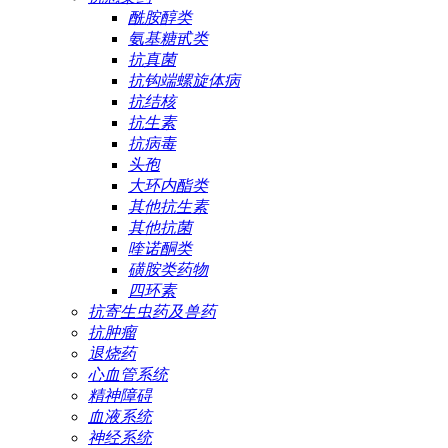
酰胺醇类
氨基糖甙类
抗真菌
抗钩端螺旋体病
抗结核
抗生素
抗病毒
头孢
大环内酯类
其他抗生素
其他抗菌
喹诺酮类
磺胺类药物
四环素
抗寄生虫药及兽药
抗肿瘤
退烧药
心血管系统
精神障碍
血液系统
神经系统