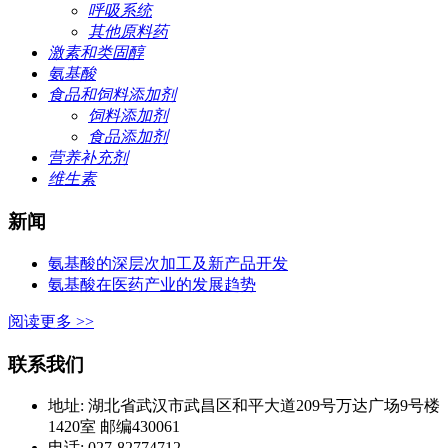
呼吸系统
其他原料药
激素和类固醇
氨基酸
食品和饲料添加剂
饲料添加剂
食品添加剂
营养补充剂
维生素
新闻
氨基酸的深层次加工及新产品开发
氨基酸在医药产业的发展趋势
阅读更多 >>
联系我们
地址: 湖北省武汉市武昌区和平大道209号万达广场9号楼
1420室 邮编430061
电话: 027-82774712