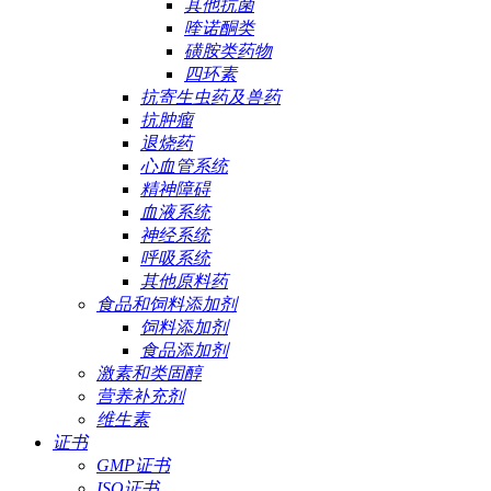
其他抗菌
喹诺酮类
磺胺类药物
四环素
抗寄生虫药及兽药
抗肿瘤
退烧药
心血管系统
精神障碍
血液系统
神经系统
呼吸系统
其他原料药
食品和饲料添加剂
饲料添加剂
食品添加剂
激素和类固醇
营养补充剂
维生素
证书
GMP证书
ISO证书