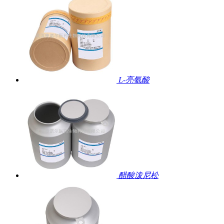
L-亮氨酸
醋酸泼尼松