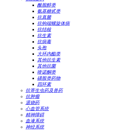
酰胺醇类
氨基糖甙类
抗真菌
抗钩端螺旋体病
抗结核
抗生素
抗病毒
头孢
大环内酯类
其他抗生素
其他抗菌
喹诺酮类
磺胺类药物
四环素
抗寄生虫药及兽药
抗肿瘤
退烧药
心血管系统
精神障碍
血液系统
神经系统