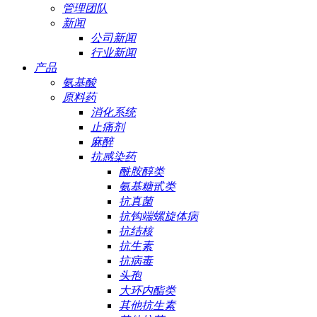
管理团队
新闻
公司新闻
行业新闻
产品
氨基酸
原料药
消化系统
止痛剂
麻醉
抗感染药
酰胺醇类
氨基糖甙类
抗真菌
抗钩端螺旋体病
抗结核
抗生素
抗病毒
头孢
大环内酯类
其他抗生素