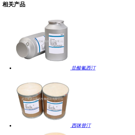
相关产品
盐酸氟西汀
西咪替汀