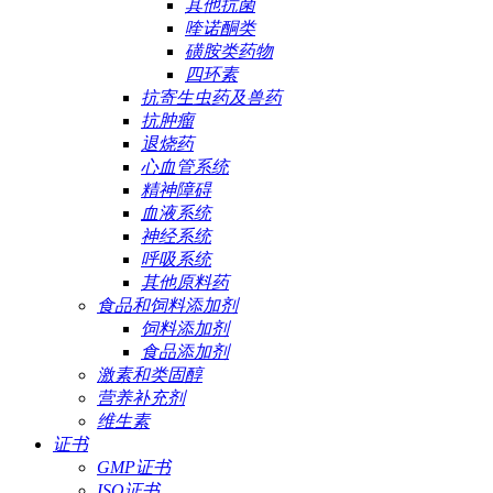
其他抗菌
喹诺酮类
磺胺类药物
四环素
抗寄生虫药及兽药
抗肿瘤
退烧药
心血管系统
精神障碍
血液系统
神经系统
呼吸系统
其他原料药
食品和饲料添加剂
饲料添加剂
食品添加剂
激素和类固醇
营养补充剂
维生素
证书
GMP证书
ISO证书