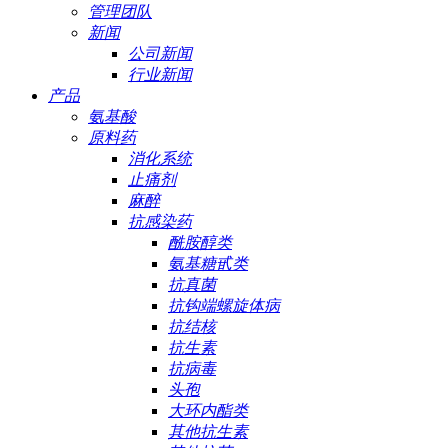
管理团队
新闻
公司新闻
行业新闻
产品
氨基酸
原料药
消化系统
止痛剂
麻醉
抗感染药
酰胺醇类
氨基糖甙类
抗真菌
抗钩端螺旋体病
抗结核
抗生素
抗病毒
头孢
大环内酯类
其他抗生素