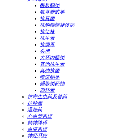
酰胺醇类
氨基糖甙类
抗真菌
抗钩端螺旋体病
抗结核
抗生素
抗病毒
头孢
大环内酯类
其他抗生素
其他抗菌
喹诺酮类
磺胺类药物
四环素
抗寄生虫药及兽药
抗肿瘤
退烧药
心血管系统
精神障碍
血液系统
神经系统