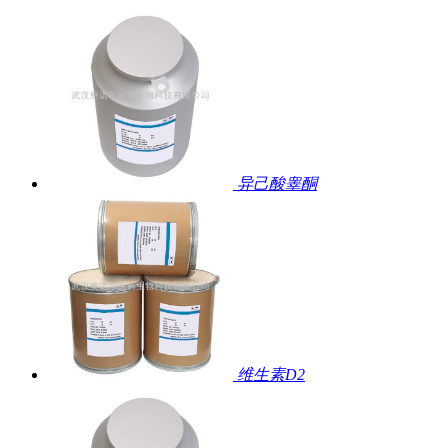
异己酸睾酮
维生素D2