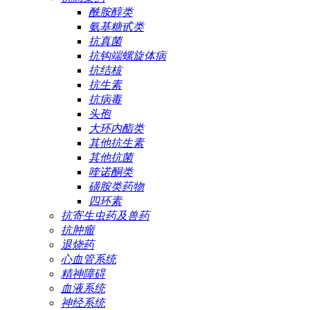
酰胺醇类
氨基糖甙类
抗真菌
抗钩端螺旋体病
抗结核
抗生素
抗病毒
头孢
大环内酯类
其他抗生素
其他抗菌
喹诺酮类
磺胺类药物
四环素
抗寄生虫药及兽药
抗肿瘤
退烧药
心血管系统
精神障碍
血液系统
神经系统