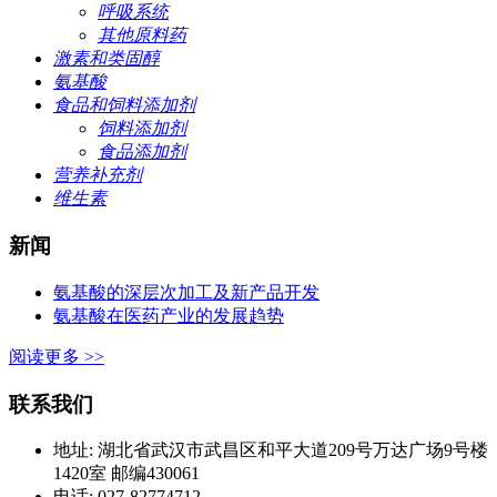
呼吸系统
其他原料药
激素和类固醇
氨基酸
食品和饲料添加剂
饲料添加剂
食品添加剂
营养补充剂
维生素
新闻
氨基酸的深层次加工及新产品开发
氨基酸在医药产业的发展趋势
阅读更多 >>
联系我们
地址: 湖北省武汉市武昌区和平大道209号万达广场9号楼
1420室 邮编430061
电话: 027-82774712