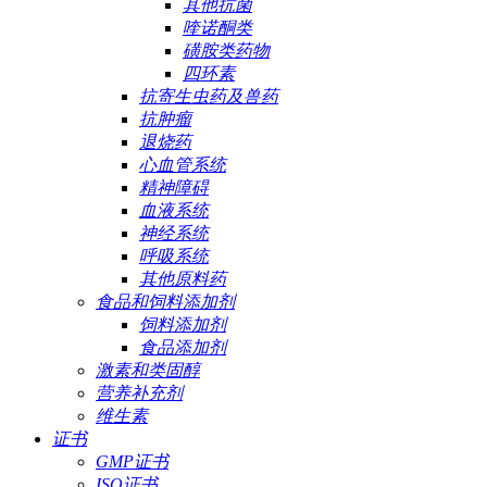
其他抗菌
喹诺酮类
磺胺类药物
四环素
抗寄生虫药及兽药
抗肿瘤
退烧药
心血管系统
精神障碍
血液系统
神经系统
呼吸系统
其他原料药
食品和饲料添加剂
饲料添加剂
食品添加剂
激素和类固醇
营养补充剂
维生素
证书
GMP证书
ISO证书