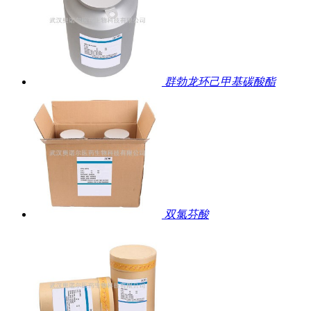
群勃龙环己甲基碳酸酯
双氯芬酸