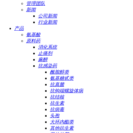
管理团队
新闻
公司新闻
行业新闻
产品
氨基酸
原料药
消化系统
止痛剂
麻醉
抗感染药
酰胺醇类
氨基糖甙类
抗真菌
抗钩端螺旋体病
抗结核
抗生素
抗病毒
头孢
大环内酯类
其他抗生素