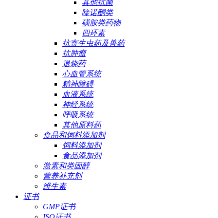
其他抗菌
喹诺酮类
磺胺类药物
四环素
抗寄生虫药及兽药
抗肿瘤
退烧药
心血管系统
精神障碍
血液系统
神经系统
呼吸系统
其他原料药
食品和饲料添加剂
饲料添加剂
食品添加剂
激素和类固醇
营养补充剂
维生素
证书
GMP证书
ISO证书