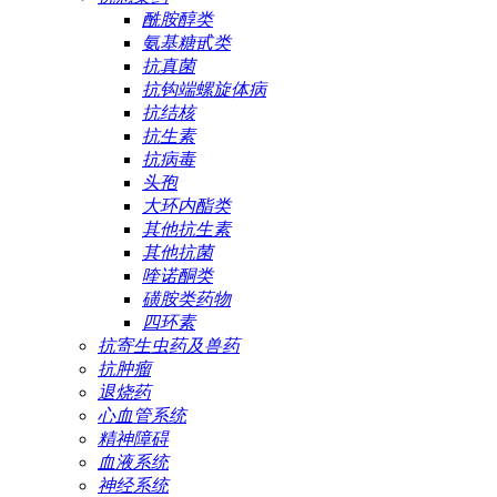
酰胺醇类
氨基糖甙类
抗真菌
抗钩端螺旋体病
抗结核
抗生素
抗病毒
头孢
大环内酯类
其他抗生素
其他抗菌
喹诺酮类
磺胺类药物
四环素
抗寄生虫药及兽药
抗肿瘤
退烧药
心血管系统
精神障碍
血液系统
神经系统