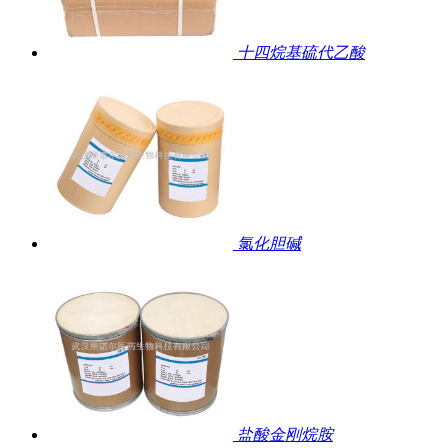
十四烷基硫代乙酸
氯化胆碱
盐酸金刚烷胺