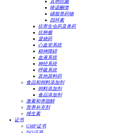
其他抗菌
喹诺酮类
磺胺类药物
四环素
抗寄生虫药及兽药
抗肿瘤
退烧药
心血管系统
精神障碍
血液系统
神经系统
呼吸系统
其他原料药
食品和饲料添加剂
饲料添加剂
食品添加剂
激素和类固醇
营养补充剂
维生素
证书
GMP证书
ISO证书