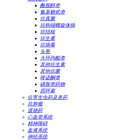
酰胺醇类
氨基糖甙类
抗真菌
抗钩端螺旋体病
抗结核
抗生素
抗病毒
头孢
大环内酯类
其他抗生素
其他抗菌
喹诺酮类
磺胺类药物
四环素
抗寄生虫药及兽药
抗肿瘤
退烧药
心血管系统
精神障碍
血液系统
神经系统