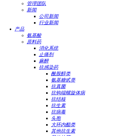
管理团队
新闻
公司新闻
行业新闻
产品
氨基酸
原料药
消化系统
止痛剂
麻醉
抗感染药
酰胺醇类
氨基糖甙类
抗真菌
抗钩端螺旋体病
抗结核
抗生素
抗病毒
头孢
大环内酯类
其他抗生素