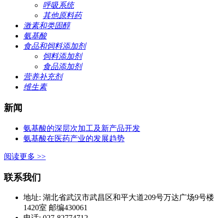
呼吸系统
其他原料药
激素和类固醇
氨基酸
食品和饲料添加剂
饲料添加剂
食品添加剂
营养补充剂
维生素
新闻
氨基酸的深层次加工及新产品开发
氨基酸在医药产业的发展趋势
阅读更多 >>
联系我们
地址: 湖北省武汉市武昌区和平大道209号万达广场9号楼
1420室 邮编430061
电话: 027-82774712