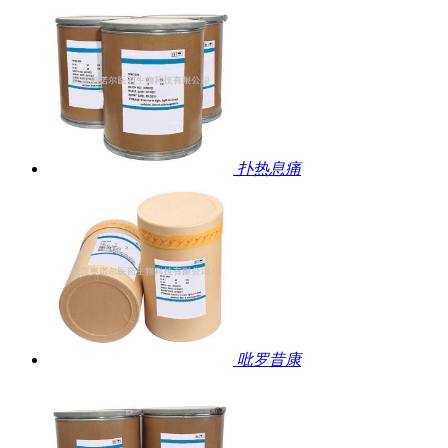
扑热息痛
吡罗昔康