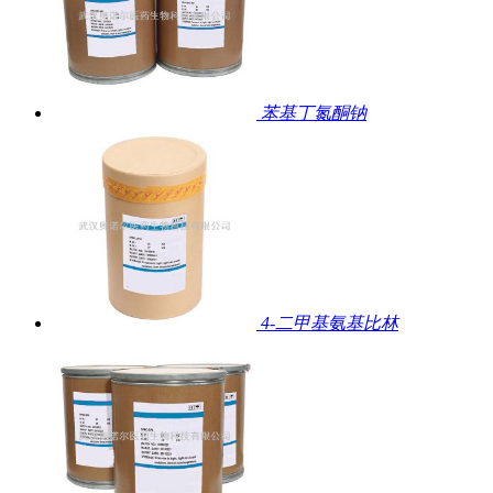
苯基丁氮酮钠
4-二甲基氨基比林