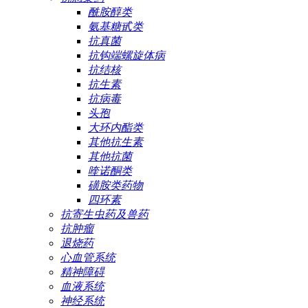
酰胺醇类
氨基糖甙类
抗真菌
抗钩端螺旋体病
抗结核
抗生素
抗病毒
头孢
大环内酯类
其他抗生素
其他抗菌
喹诺酮类
磺胺类药物
四环素
抗寄生虫药及兽药
抗肿瘤
退烧药
心血管系统
精神障碍
血液系统
神经系统