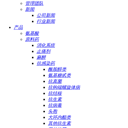
管理团队
新闻
公司新闻
行业新闻
产品
氨基酸
原料药
消化系统
止痛剂
麻醉
抗感染药
酰胺醇类
氨基糖甙类
抗真菌
抗钩端螺旋体病
抗结核
抗生素
抗病毒
头孢
大环内酯类
其他抗生素