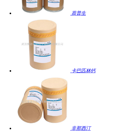
萘普生
卡巴匹林钙
非那西汀