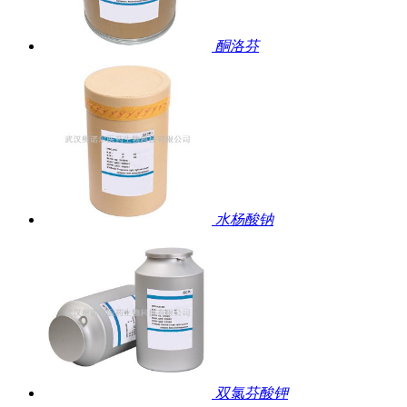
酮洛芬
水杨酸钠
双氯芬酸钾