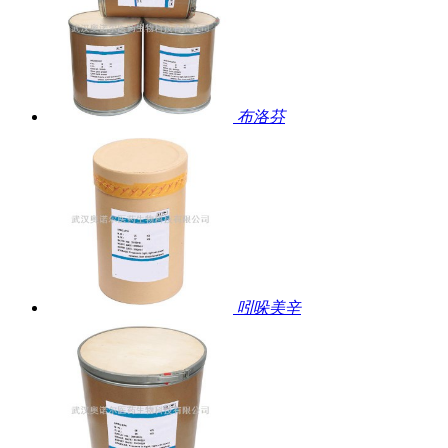
布洛芬
吲哚美辛