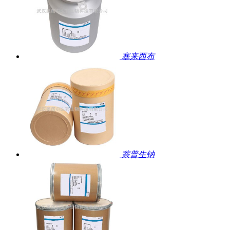
塞来西布
萘普生钠