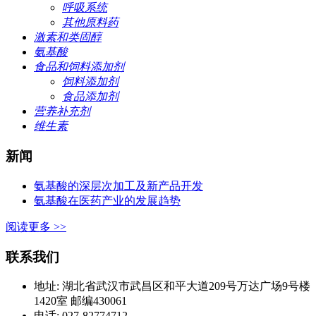
呼吸系统
其他原料药
激素和类固醇
氨基酸
食品和饲料添加剂
饲料添加剂
食品添加剂
营养补充剂
维生素
新闻
氨基酸的深层次加工及新产品开发
氨基酸在医药产业的发展趋势
阅读更多 >>
联系我们
地址: 湖北省武汉市武昌区和平大道209号万达广场9号楼
1420室 邮编430061
电话: 027-82774712