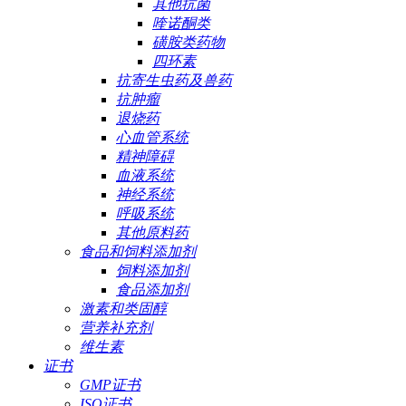
其他抗菌
喹诺酮类
磺胺类药物
四环素
抗寄生虫药及兽药
抗肿瘤
退烧药
心血管系统
精神障碍
血液系统
神经系统
呼吸系统
其他原料药
食品和饲料添加剂
饲料添加剂
食品添加剂
激素和类固醇
营养补充剂
维生素
证书
GMP证书
ISO证书