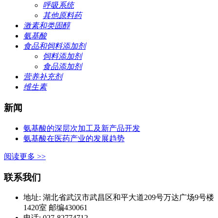
呼吸系统
其他原料药
激素和类固醇
氨基酸
食品和饲料添加剂
饲料添加剂
食品添加剂
营养补充剂
维生素
新闻
氨基酸的深层次加工及新产品开发
氨基酸在医药产业的发展趋势
阅读更多 >>
联系我们
地址: 湖北省武汉市武昌区和平大道209号万达广场9号楼
1420室 邮编430061
电话: 027-82774712