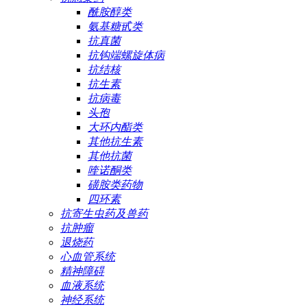
酰胺醇类
氨基糖甙类
抗真菌
抗钩端螺旋体病
抗结核
抗生素
抗病毒
头孢
大环内酯类
其他抗生素
其他抗菌
喹诺酮类
磺胺类药物
四环素
抗寄生虫药及兽药
抗肿瘤
退烧药
心血管系统
精神障碍
血液系统
神经系统