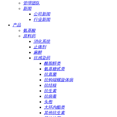
管理团队
新闻
公司新闻
行业新闻
产品
氨基酸
原料药
消化系统
止痛剂
麻醉
抗感染药
酰胺醇类
氨基糖甙类
抗真菌
抗钩端螺旋体病
抗结核
抗生素
抗病毒
头孢
大环内酯类
其他抗生素