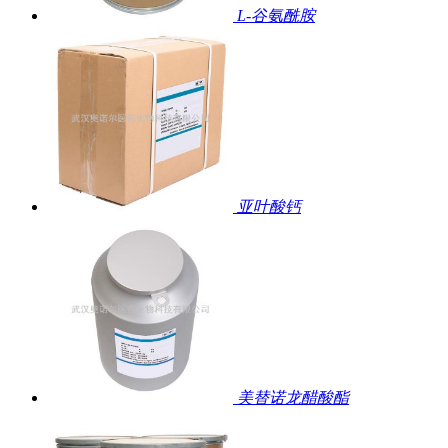
L-谷氨酰胺
亚叶酸钙
美替诺龙醋酸酯