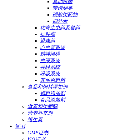
其他抗菌
喹诺酮类
磺胺类药物
四环素
抗寄生虫药及兽药
抗肿瘤
退烧药
心血管系统
精神障碍
血液系统
神经系统
呼吸系统
其他原料药
食品和饲料添加剂
饲料添加剂
食品添加剂
激素和类固醇
营养补充剂
维生素
证书
GMP证书
ISO证书