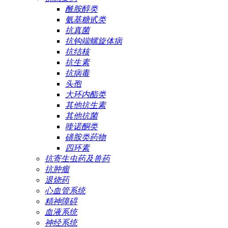
酰胺醇类
氨基糖甙类
抗真菌
抗钩端螺旋体病
抗结核
抗生素
抗病毒
头孢
大环内酯类
其他抗生素
其他抗菌
喹诺酮类
磺胺类药物
四环素
抗寄生虫药及兽药
抗肿瘤
退烧药
心血管系统
精神障碍
血液系统
神经系统