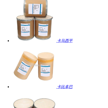
卡马西平
卡比多巴