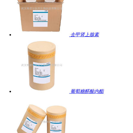
去甲肾上腺素
葡萄糖醛酸内酯