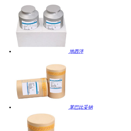
地西泮
苯巴比妥钠