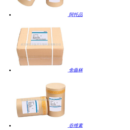
阿托品
舍曲林
谷维素