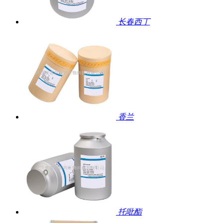
长春西丁
香兰
托吡酯