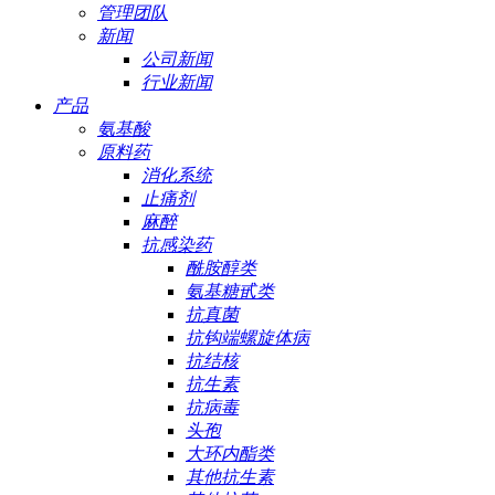
管理团队
新闻
公司新闻
行业新闻
产品
氨基酸
原料药
消化系统
止痛剂
麻醉
抗感染药
酰胺醇类
氨基糖甙类
抗真菌
抗钩端螺旋体病
抗结核
抗生素
抗病毒
头孢
大环内酯类
其他抗生素