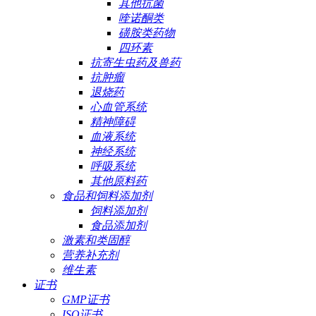
其他抗菌
喹诺酮类
磺胺类药物
四环素
抗寄生虫药及兽药
抗肿瘤
退烧药
心血管系统
精神障碍
血液系统
神经系统
呼吸系统
其他原料药
食品和饲料添加剂
饲料添加剂
食品添加剂
激素和类固醇
营养补充剂
维生素
证书
GMP证书
ISO证书