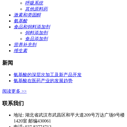
呼吸系统
其他原料药
激素和类固醇
氨基酸
食品和饲料添加剂
饲料添加剂
食品添加剂
营养补充剂
维生素
新闻
氨基酸的深层次加工及新产品开发
氨基酸在医药产业的发展趋势
阅读更多 >>
联系我们
地址: 湖北省武汉市武昌区和平大道209号万达广场9号楼
1420室 邮编430061
电话: 027-82774712